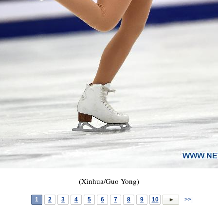
(Xinhua/Guo Yong)
1
2
3
4
5
6
7
8
9
10
>>|