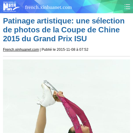
french.xinhuanet.com
Patinage artistique: une sélection
CHINE
MONDE
de photos de la Coupe de Chine
2015 du Grand Prix ISU
AFRIQUE
ÉCONOMIE
French.xinhuanet.com
| Publié le 2015-11-08 à 07:52
CULTURE
SOCIÉTÉ
SANTÉ
SPORTS
SCI&TECH
PLANÈTE
TOURISME
DOCUMENTS
DOSSIERS
PHOTOS
VIDÉOS