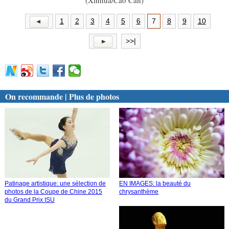
1
2
3
4
5
6
7
8
9
10
>>|
On recommande | Plus de photos
Patinage artistique: une sélection de
EN IMAGES: la beauté du
photos de la Coupe de Chine 2015
chrysanthème
du Grand Prix ISU