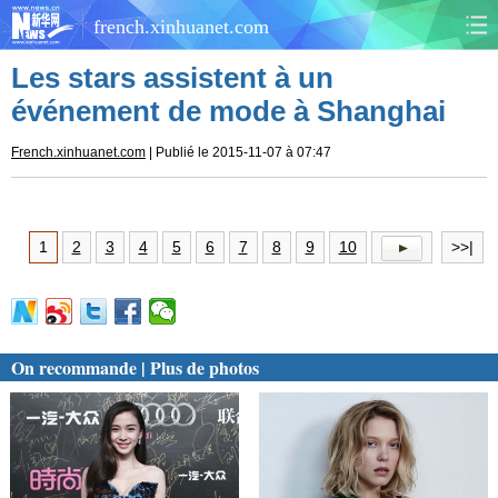
french.xinhuanet.com
Les stars assistent à un
CHINE
MONDE
événement de mode à Shanghai
AFRIQUE
ÉCONOMIE
French.xinhuanet.com
| Publié le 2015-11-07 à 07:47
CULTURE
SOCIÉTÉ
1
2
3
4
5
6
7
8
9
10
>>|
SANTÉ
SPORTS
SCI&TECH
PLANÈTE
On recommande | Plus de photos
TOURISME
DOCUMENTS
DOSSIERS
PHOTOS
VIDÉOS