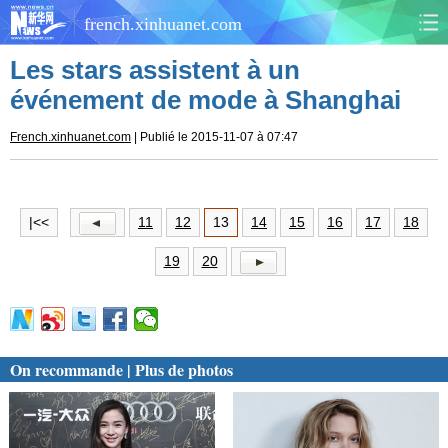
french.xinhuanet.com
Les stars assistent à un
CHINE
MONDE
événement de mode à Shanghai
AFRIQUE
ÉCONOMIE
French.xinhuanet.com
| Publié le 2015-11-07 à 07:47
CULTURE
SOCIÉTÉ
|<<
11
12
13
14
15
16
17
18
SANTÉ
SPORTS
19
20
SCI&TECH
PLANÈTE
TOURISME
DOCUMENTS
On recommande | Plus de photos
DOSSIERS
PHOTOS
VIDÉOS