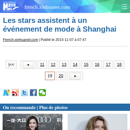
french.xinhuanet.com
Les stars assistent à un
CHINE
MONDE
événement de mode à Shanghai
AFRIQUE
ÉCONOMIE
French.xinhuanet.com
| Publié le 2015-11-07 à 07:47
CULTURE
SOCIÉTÉ
|<<
11
12
13
14
15
16
17
18
SANTÉ
SPORTS
19
20
SCI&TECH
PLANÈTE
TOURISME
DOCUMENTS
On recommande | Plus de photos
DOSSIERS
PHOTOS
VIDÉOS