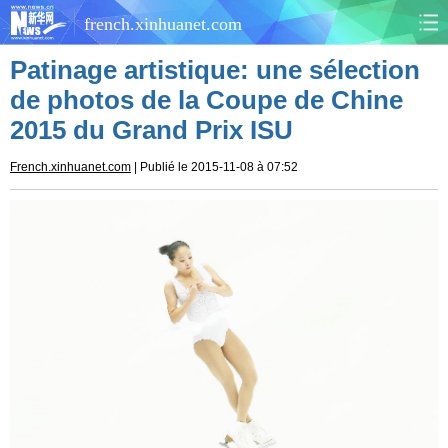
french.xinhuanet.com
Patinage artistique: une sélection
CHINE
MONDE
de photos de la Coupe de Chine
2015 du Grand Prix ISU
AFRIQUE
ÉCONOMIE
French.xinhuanet.com
| Publié le 2015-11-08 à 07:52
CULTURE
SOCIÉTÉ
SANTÉ
SPORTS
SCI&TECH
PLANÈTE
TOURISME
DOCUMENTS
DOSSIERS
PHOTOS
VIDÉOS