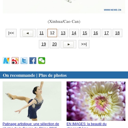
(Xinhua/Cao Can)
|<<
11
12
13
14
15
16
17
18
19
20
>>|
On recommande | Plus de photos
Patinage artistique: une sélection de
EN IMAGES: la beauté du