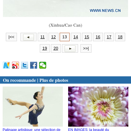
(Xinhua/Cao Can)
|<<
11
12
13
14
15
16
17
18
19
20
>>|
On recommande | Plus de photos
Patinage artistique: une sélection de
EN IMAGES: la beauté du