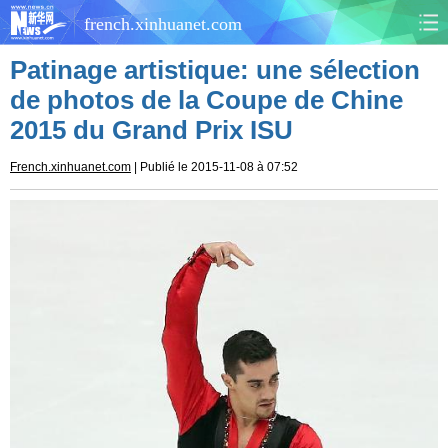
french.xinhuanet.com
Patinage artistique: une sélection
CHINE
MONDE
de photos de la Coupe de Chine
2015 du Grand Prix ISU
AFRIQUE
ÉCONOMIE
French.xinhuanet.com
| Publié le 2015-11-08 à 07:52
CULTURE
SOCIÉTÉ
SANTÉ
SPORTS
SCI&TECH
PLANÈTE
TOURISME
DOCUMENTS
DOSSIERS
PHOTOS
VIDÉOS