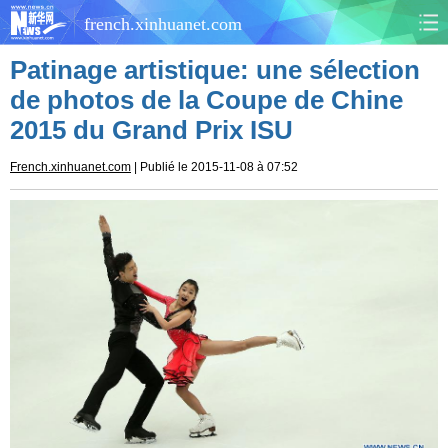
french.xinhuanet.com
Patinage artistique: une sélection
CHINE
MONDE
de photos de la Coupe de Chine
2015 du Grand Prix ISU
AFRIQUE
ÉCONOMIE
French.xinhuanet.com
| Publié le 2015-11-08 à 07:52
CULTURE
SOCIÉTÉ
SANTÉ
SPORTS
SCI&TECH
PLANÈTE
TOURISME
DOCUMENTS
DOSSIERS
PHOTOS
VIDÉOS