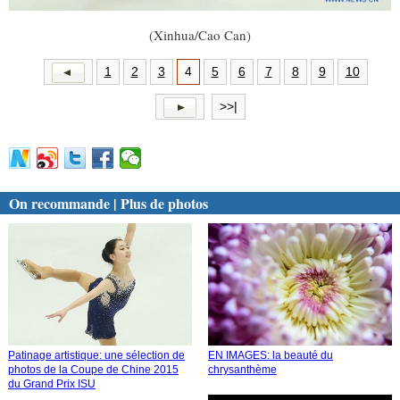
(Xinhua/Cao Can)
1
2
3
4
5
6
7
8
9
10
>>|
On recommande | Plus de photos
Patinage artistique: une sélection de
EN IMAGES: la beauté du
photos de la Coupe de Chine 2015
chrysanthème
du Grand Prix ISU