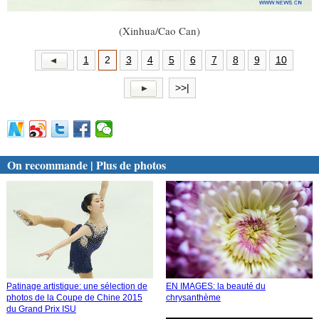
(Xinhua/Cao Can)
1
2
3
4
5
6
7
8
9
10
>>|
On recommande | Plus de photos
Patinage artistique: une sélection de
EN IMAGES: la beauté du
photos de la Coupe de Chine 2015
chrysanthème
du Grand Prix ISU