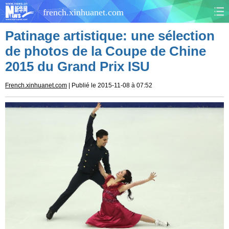
french.xinhuanet.com
Patinage artistique: une sélection
CHINE
MONDE
de photos de la Coupe de Chine
2015 du Grand Prix ISU
AFRIQUE
ÉCONOMIE
French.xinhuanet.com
| Publié le 2015-11-08 à 07:52
CULTURE
SOCIÉTÉ
SANTÉ
SPORTS
SCI&TECH
PLANÈTE
TOURISME
DOCUMENTS
DOSSIERS
PHOTOS
VIDÉOS