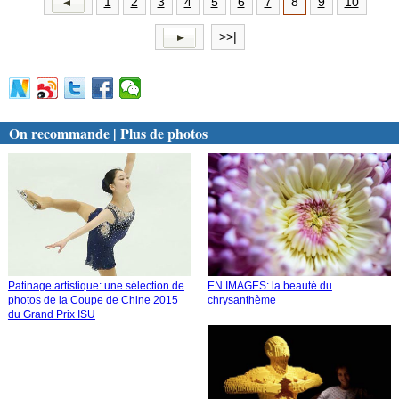
1
2
3
4
5
6
7
8
9
10
>>|
On recommande | Plus de photos
Patinage artistique: une sélection de
EN IMAGES: la beauté du
photos de la Coupe de Chine 2015
chrysanthème
du Grand Prix ISU