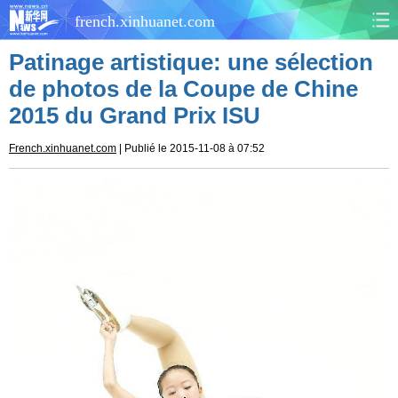
french.xinhuanet.com
Patinage artistique: une sélection
CHINE
MONDE
de photos de la Coupe de Chine
2015 du Grand Prix ISU
AFRIQUE
ÉCONOMIE
French.xinhuanet.com
| Publié le 2015-11-08 à 07:52
CULTURE
SOCIÉTÉ
SANTÉ
SPORTS
SCI&TECH
PLANÈTE
TOURISME
DOCUMENTS
DOSSIERS
PHOTOS
VIDÉOS