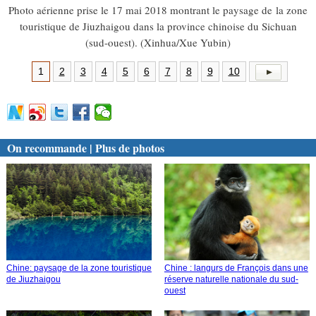
Photo aérienne prise le 17 mai 2018 montrant le paysage de la zone
touristique de Jiuzhaigou dans la province chinoise du Sichuan
(sud-ouest). (Xinhua/Xue Yubin)
1
2
3
4
5
6
7
8
9
10
On recommande | Plus de photos
Chine: paysage de la zone touristique
Chine : langurs de François dans une
de Jiuzhaigou
réserve naturelle nationale du sud-
ouest