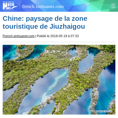
french.xinhuanet.com
Chine: paysage de la zone
CHINE
MONDE
touristique de Jiuzhaigou
AFRIQUE
ÉCONOMIE
French.xinhuanet.com
| Publié le 2018-05-19 à 07:33
CULTURE
SOCIÉTÉ
SANTÉ
SPORTS
SCI&TECH
PLANÈTE
TOURISME
DOCUMENTS
DOSSIERS
PHOTOS
VIDÉOS