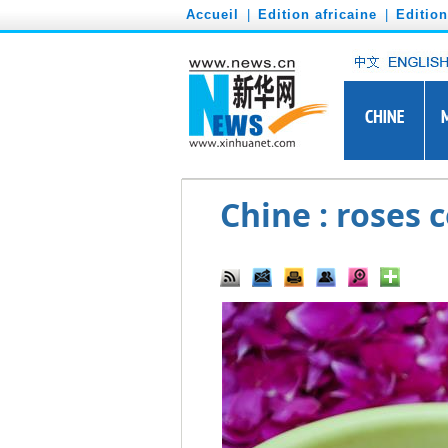
')
Accueil
|
Edition africaine
|
Editio
Chine : roses 