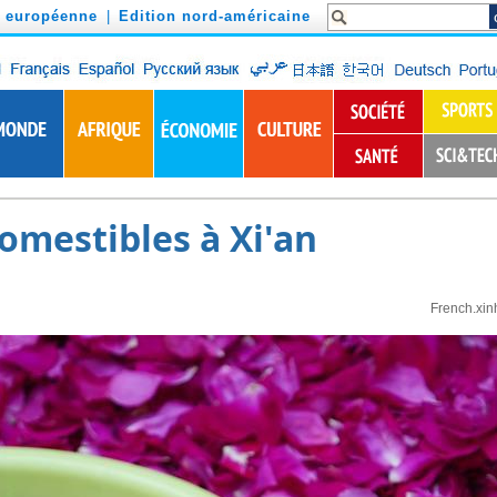
n européenne
|
Edition nord-américaine
comestibles à Xi'an
French.xin