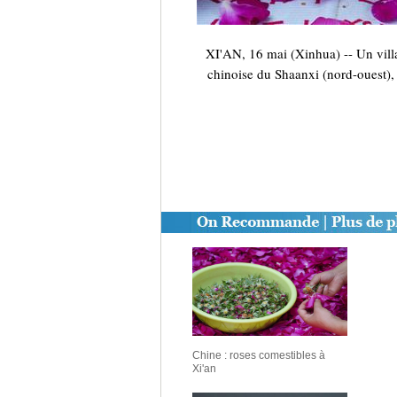
XI'AN, 16 mai (Xinhua) -- Un villag
chinoise du Shaanxi (nord-ouest), 
Chine : roses comestibles à
Xi'an