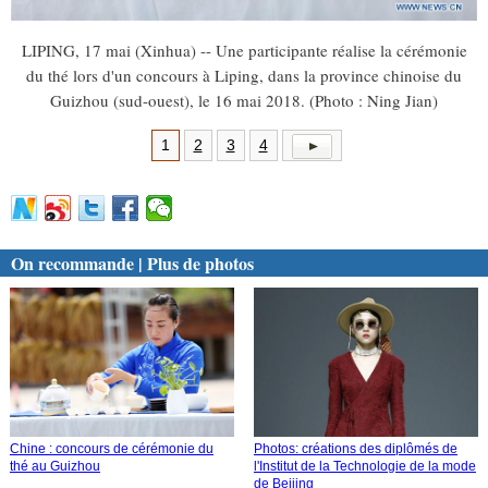
LIPING, 17 mai (Xinhua) -- Une participante réalise la cérémonie
du thé lors d'un concours à Liping, dans la province chinoise du
Guizhou (sud-ouest), le 16 mai 2018. (Photo : Ning Jian)
1
2
3
4
On recommande | Plus de photos
Chine : concours de cérémonie du
Photos: créations des diplômés de
thé au Guizhou
l'Institut de la Technologie de la mode
de Beijing