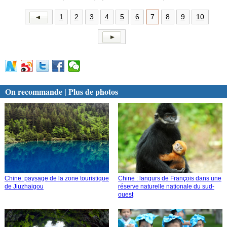
1
2
3
4
5
6
7
8
9
10
On recommande | Plus de photos
Chine: paysage de la zone touristique
Chine : langurs de François dans une
de Jiuzhaigou
réserve naturelle nationale du sud-
ouest