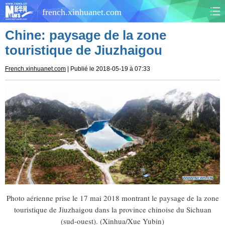
french.xinhuanet.com
Chine: paysage de la zone
CHINE
MONDE
touristique de Jiuzhaigou
AFRIQUE
ÉCONOMIE
French.xinhuanet.com
| Publié le 2018-05-19 à 07:33
CULTURE
SOCIÉTÉ
SANTÉ
SPORTS
SCI&TECH
PLANÈTE
TOURISME
DOCUMENTS
DOSSIERS
PHOTOS
Photo aérienne prise le 17 mai 2018 montrant le paysage de la zone
touristique de Jiuzhaigou dans la province chinoise du Sichuan
VIDÉOS
(sud-ouest). (Xinhua/Xue Yubin)