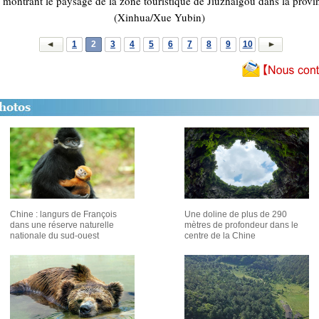
 montrant le paysage de la zone touristique de Jiuzhaigou dans la provi
(Xinhua/Xue Yubin)
1
2
3
4
5
6
7
8
9
10
Chine : langurs de François
Une doline de plus de 290
dans une réserve naturelle
mètres de profondeur dans le
nationale du sud-ouest
centre de la Chine