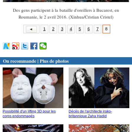
Des gens participent à la bataille d'oreillers à Bucarest, en
Roumanie, le 2 avril 2016. (Xinhua/Cristian Cristel)
1
2
3
4
5
6
7
8
On recommande | Plus de photos
Possibilité d'un lifting 3D pour les
Décès de l'architecte irako-
corps endommagés
britannique Zaha Hadid