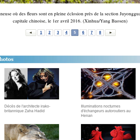
neuse où des fleurs sont en pleine éclosion près de la section Juyonggua
capitale chinoise, le 1er avril 2016. (Xinhua/Yang Baosen)
1
2
3
4
5
6
7
8
Décès de l'architecte irako-
Illuminations nocturnes
britannique Zaha Hadid
d'échangeurs autoroutiers au
Henan