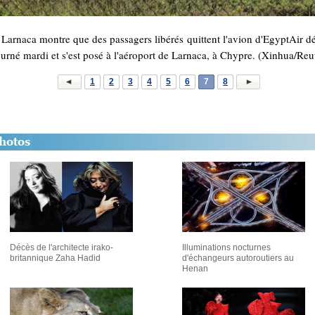
Larnaca montre que des passagers libérés quittent l'avion d'EgyptAir d
urné mardi et s'est posé à l'aéroport de Larnaca, à Chypre. (Xinhua/Reu
1
2
3
4
5
6
7
8
Décès de l'architecte irako-
Illuminations nocturnes
britannique Zaha Hadid
d'échangeurs autoroutiers au
Henan