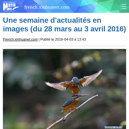
french.xinhuanet.com
Une semaine d'actualités en
CHINE
MONDE
images (du 28 mars au 3 avril 2016)
AFRIQUE
ÉCONOMIE
French.xinhuanet.com
| Publié le 2016-04-03 à 13:43
CULTURE
SOCIÉTÉ
SANTÉ
SPORTS
SCI&TECH
PLANÈTE
TOURISME
DOCUMENTS
DOSSIERS
PHOTOS
VIDÉOS