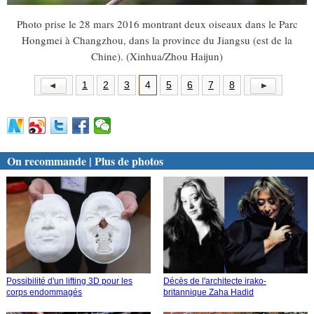
Photo prise le 28 mars 2016 montrant deux oiseaux dans le Parc
Hongmei à Changzhou, dans la province du Jiangsu (est de la
Chine). (Xinhua/Zhou Haijun)
1
2
3
4
5
6
7
8
On recommande | Plus de photos
Possibilité d'un lifting 3D pour les
Décès de l'architecte irako-
corps endommagés
britannique Zaha Hadid