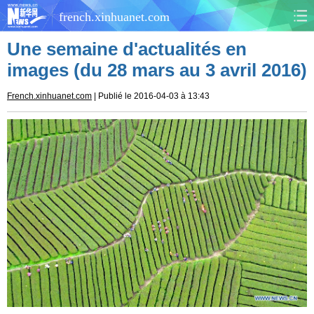
french.xinhuanet.com
Une semaine d'actualités en
CHINE
MONDE
images (du 28 mars au 3 avril 2016)
AFRIQUE
ÉCONOMIE
French.xinhuanet.com
| Publié le 2016-04-03 à 13:43
CULTURE
SOCIÉTÉ
SANTÉ
SPORTS
SCI&TECH
PLANÈTE
TOURISME
DOCUMENTS
DOSSIERS
PHOTOS
VIDÉOS