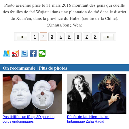
Photo aérienne prise le 31 mars 2016 montrant des gens qui cueille
des feuilles de thé Wujiatai dans une plantation de thé dans le district
de Xuan'en, dans la province du Hubei (centre de la Chine).
(Xinhua/Song Wen)
1
2
3
4
5
6
7
8
On recommande | Plus de photos
Possibilité d'un lifting 3D pour les
Décès de l'architecte irako-
corps endommagés
britannique Zaha Hadid