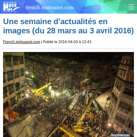
french.xinhuanet.com
Une semaine d'actualités en
CHINE
MONDE
images (du 28 mars au 3 avril 2016)
AFRIQUE
ÉCONOMIE
French.xinhuanet.com
| Publié le 2016-04-03 à 13:43
CULTURE
SOCIÉTÉ
SANTÉ
SPORTS
SCI&TECH
PLANÈTE
TOURISME
DOCUMENTS
DOSSIERS
PHOTOS
VIDÉOS