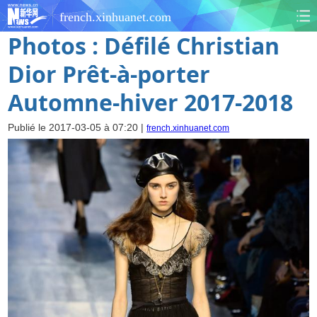
french.xinhuanet.com
Photos : Défilé Christian
Dior Prêt-à-porter
Automne-hiver 2017-2018
Publié le 2017-03-05 à 07:20 |
french.xinhuanet.com