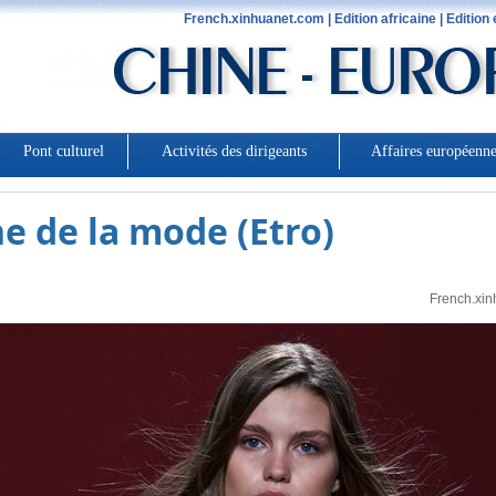
e de la mode (Etro)
French.xin