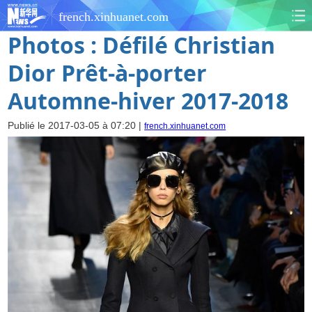
french.xinhuanet.com
Photos : Défilé Christian
Dior Prêt-à-porter
Automne-hiver 2017-2018
Publié le 2017-03-05 à 07:20 |
french.xinhuanet.com