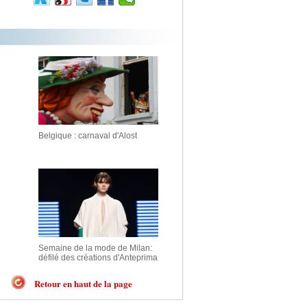
Belgique : carnaval d'Alost
Semaine de la mode de Milan:
défilé des créations d'Anteprima
Retour en haut de la page