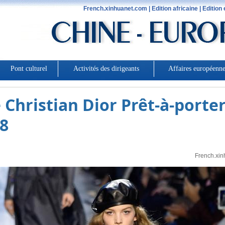
é Christian Dior Prêt-à-port
18
French.xin