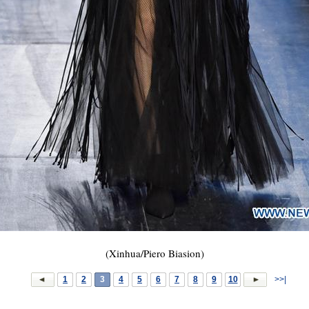
(Xinhua/Piero Biasion)
1
2
3
4
5
6
7
8
9
10
>>|