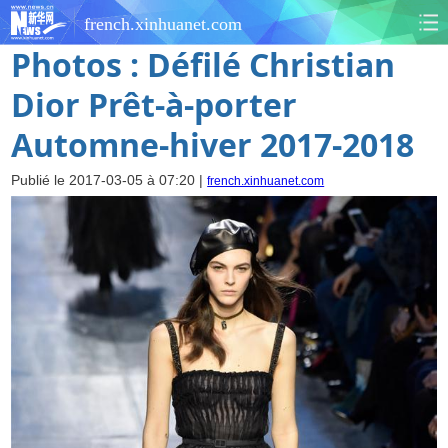
french.xinhuanet.com
Photos : Défilé Christian
Dior Prêt-à-porter
Automne-hiver 2017-2018
Publié le 2017-03-05 à 07:20 |
french.xinhuanet.com