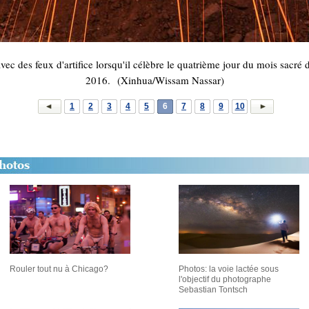
vec des feux d'artifice lorsqu'il célèbre le quatrième jour du mois sacré
2016. (Xinhua/Wissam Nassar)
1
2
3
4
5
6
7
8
9
10
Rouler tout nu à Chicago?
Photos: la voie lactée sous
l'objectif du photographe
Sebastian Tontsch