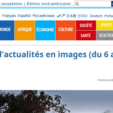
n européenne
|
Edition nord-américaine
actualités en images (du 6 a
French.xin