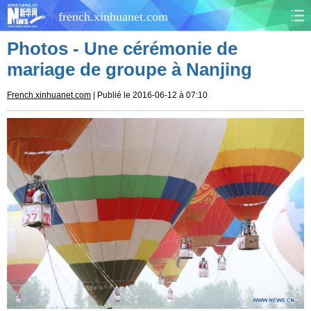
french.xinhuanet.com
Photos - Une cérémonie de
CHINE
MONDE
mariage de groupe à Nanjing
AFRIQUE
ÉCONOMIE
French.xinhuanet.com
| Publié le 2016-06-12 à 07:10
CULTURE
SOCIÉTÉ
SANTÉ
SPORTS
SCI&TECH
PLANÈTE
TOURISME
DOCUMENTS
DOSSIERS
PHOTOS
VIDÉOS