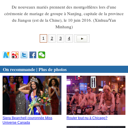
De nouveaux mariés prennent des montgolfières lors d'une
cérémonie de mariage de groupe à Nanjing, capitale de la province
du Jiangsu (est de la Chine), le 10 juin 2016. (Xinhua/Yan
Minhang)
1
2
3
4
On recommande | Plus de photos
Siera Bearchell couronnée Miss
Rouler tout nu à Chicago?
Universe Canada