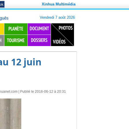
Xinhua Multimédia
u 12 juin
huanet.com
| Publié le 2016-06-12 à 20:31