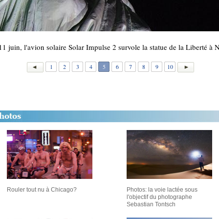
11 juin, l'avion solaire Solar Impulse 2 survole la statue de la Liberté 
1
2
3
4
5
6
7
8
9
10
Rouler tout nu à Chicago?
Photos: la voie lactée sous
l'objectif du photographe
Sebastian Tontsch