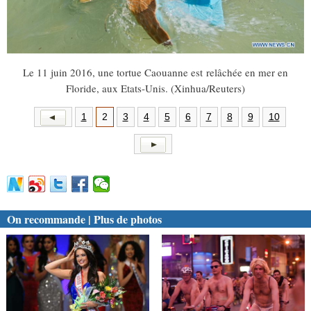
Le 11 juin 2016, une tortue Caouanne est relâchée en mer en
Floride, aux Etats-Unis. (Xinhua/Reuters)
1
2
3
4
5
6
7
8
9
10
On recommande | Plus de photos