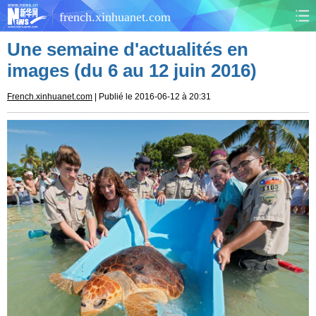
french.xinhuanet.com
Une semaine d'actualités en
CHINE
MONDE
images (du 6 au 12 juin 2016)
AFRIQUE
ÉCONOMIE
French.xinhuanet.com
| Publié le 2016-06-12 à 20:31
CULTURE
SOCIÉTÉ
SANTÉ
SPORTS
SCI&TECH
PLANÈTE
TOURISME
DOCUMENTS
DOSSIERS
PHOTOS
VIDÉOS