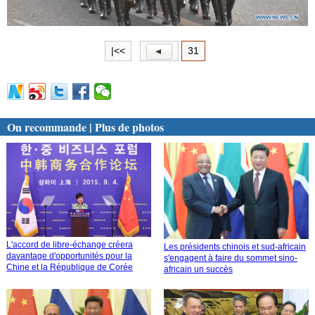
|<<
31
On recommande | Plus de photos
L'accord de libre-échange créera
Les présidents chinois et sud-africain
davantage d'opportunités pour la
s'engagent à faire du sommet sino-
Chine et la République de Corée
africain un succès