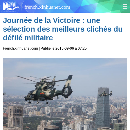
french.xinhuanet.com
Journée de la Victoire : une
CHINE
MONDE
sélection des meilleurs clichés du
défilé militaire
AFRIQUE
ÉCONOMIE
French.xinhuanet.com
| Publié le 2015-09-06 à 07:25
CULTURE
SOCIÉTÉ
SANTÉ
SPORTS
SCI&TECH
PLANÈTE
TOURISME
DOCUMENTS
DOSSIERS
PHOTOS
VIDÉOS