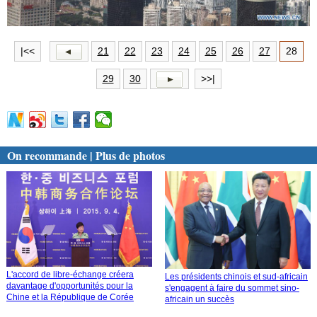
|<<
21
22
23
24
25
26
27
28
29
30
>>|
On recommande | Plus de photos
L'accord de libre-échange créera
Les présidents chinois et sud-africain
davantage d'opportunités pour la
s'engagent à faire du sommet sino-
Chine et la République de Corée
africain un succès