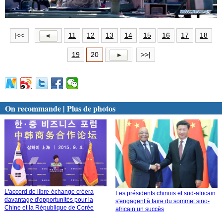
|<<
11
12
13
14
15
16
17
18
19
20
>>|
On recommande | Plus de photos
L'accord de libre-échange créera
Les présidents chinois et sud-africain
davantage d'opportunités pour la
s'engagent à faire du sommet sino-
Chine et la République de Corée
africain un succès