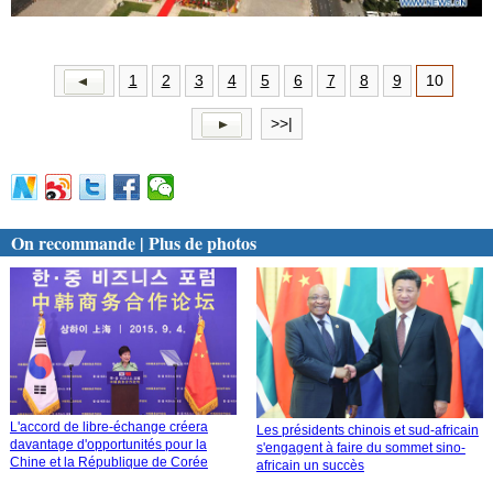
1
2
3
4
5
6
7
8
9
10
>>|
On recommande | Plus de photos
L'accord de libre-échange créera
Les présidents chinois et sud-africain
davantage d'opportunités pour la
s'engagent à faire du sommet sino-
Chine et la République de Corée
africain un succès