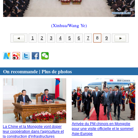
(Xinhua/Wang Ye)
1
2
3
4
5
6
7
8
9
On recommande | Plus de photos
Arrivée du PM chinois en Mongolie
La Chine et la Mongolie vont doper
pour une visite officielle et le sommet
leur coopération dans l'agriculture et
Asie-Europe
la construction d'infrastructures