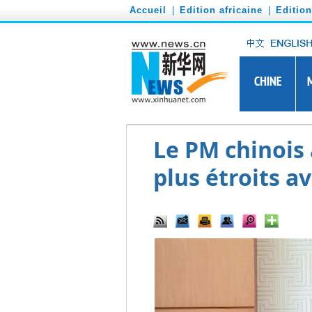
')
Accueil
|
Edition africaine
|
Editio
Le PM chinois 
plus étroits a