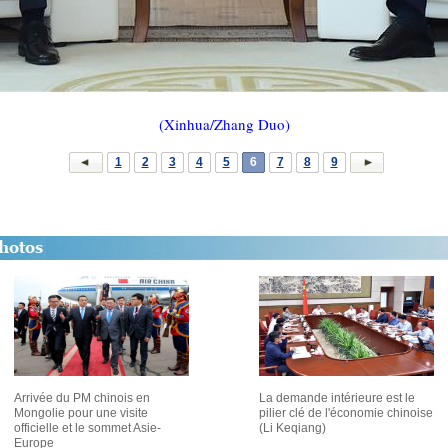
(Xinhua/Zhang Duo)
1
2
3
4
5
6
7
8
9
Arrivée du PM chinois en
La demande intérieure est le
Mongolie pour une visite
pilier clé de l'économie chinoise
officielle et le sommet Asie-
(Li Keqiang)
Europe