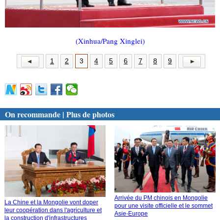
(Xinhua/Pang Xinglei)
1
2
3
4
5
6
7
8
9
On recommande | Plus de photos
Arrivée du PM chinois en Mongolie
La Chine et la Mongolie vont doper
pour une visite officielle et le sommet
leur coopération dans l'agriculture et
Asie-Europe
la construction d'infrastructures