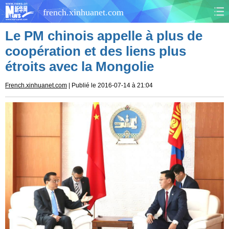
french.xinhuanet.com
Le PM chinois appelle à plus de
CHINE
MONDE
coopération et des liens plus
étroits avec la Mongolie
AFRIQUE
ÉCONOMIE
French.xinhuanet.com
| Publié le 2016-07-14 à 21:04
CULTURE
SOCIÉTÉ
SANTÉ
SPORTS
SCI&TECH
PLANÈTE
TOURISME
DOCUMENTS
DOSSIERS
PHOTOS
VIDÉOS