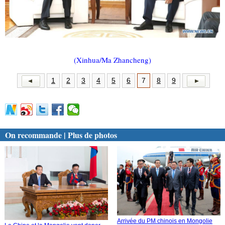
(Xinhua/Ma Zhancheng)
1
2
3
4
5
6
7
8
9
On recommande | Plus de photos
Arrivée du PM chinois en Mongolie