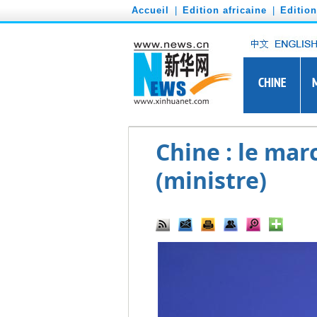
')
Accueil
|
Edition africaine
|
Editio
Chine : le mar
(ministre)