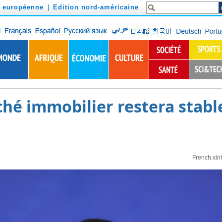
n européenne
|
Edition nord-américaine
ché immobilier restera stable
French.xin