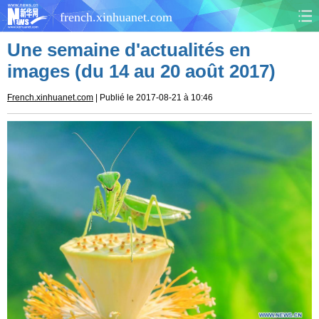
french.xinhuanet.com
Une semaine d'actualités en
CHINE
MONDE
images (du 14 au 20 août 2017)
AFRIQUE
ÉCONOMIE
French.xinhuanet.com
| Publié le 2017-08-21 à 10:46
CULTURE
SOCIÉTÉ
SANTÉ
SPORTS
SCI&TECH
PLANÈTE
TOURISME
DOCUMENTS
DOSSIERS
PHOTOS
VIDÉOS