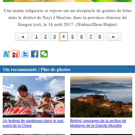
Une mante religieuse se repose sur un réceptacle de graines de lotus
dans le district de Xuyi à Huai'an, dans la province chinoise du
Jiangsu (est), le 16 août 2017. (Xinhua/Zhou Haijun)
1
2
3
4
5
6
7
8
On recommande | Plus de photos
Un festival de pastèques dans le sud-
Beijing: paysages de la section de
ouest de la Chine
Mutianyu de la Grande Muraille