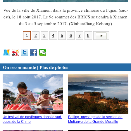
Vue de la ville de Xiamen, dans la province chinoise du Fujian (sud-
est), le 18 août 2017. Le 9e sommet des BRICS se tiendra à Xiamen
du 3 au 5 septembre 2017. (Xinhua/Jiang Kehong)
1
2
3
4
5
6
7
8
On recommande | Plus de photos
Un festival de pastèques dans le sud-
Beijing: paysages de la section de
ouest de la Chine
Mutianyu de la Grande Muraille