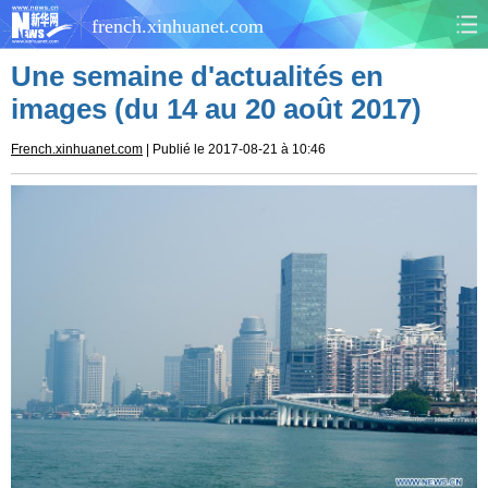
french.xinhuanet.com
Une semaine d'actualités en
CHINE
MONDE
images (du 14 au 20 août 2017)
AFRIQUE
ÉCONOMIE
French.xinhuanet.com
| Publié le 2017-08-21 à 10:46
CULTURE
SOCIÉTÉ
SANTÉ
SPORTS
SCI&TECH
PLANÈTE
TOURISME
DOCUMENTS
DOSSIERS
PHOTOS
VIDÉOS