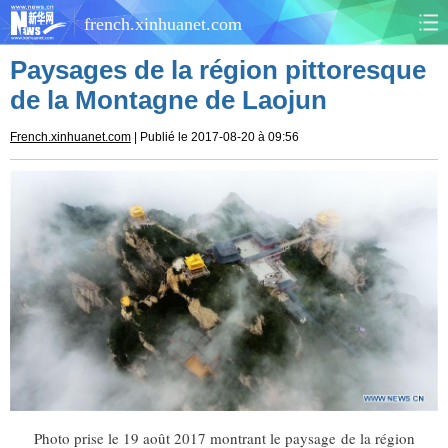
french.xinhuanet.com
Paysages de la région pittoresque
CHINE
MONDE
de la Montagne de Laojun
AFRIQUE
ÉCONOMIE
French.xinhuanet.com
| Publié le 2017-08-20 à 09:56
CULTURE
SOCIÉTÉ
SANTÉ
SPORTS
SCI&TECH
PLANÈTE
TOURISME
DOCUMENTS
DOSSIERS
PHOTOS
VIDÉOS
Photo prise le 19 août 2017 montrant le paysage de la région