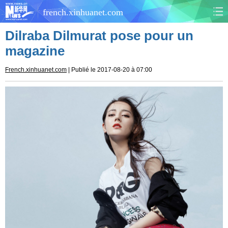
french.xinhuanet.com
Dilraba Dilmurat pose pour un
CHINE
MONDE
magazine
AFRIQUE
ÉCONOMIE
French.xinhuanet.com
| Publié le 2017-08-20 à 07:00
CULTURE
SOCIÉTÉ
SANTÉ
SPORTS
SCI&TECH
PLANÈTE
TOURISME
DOCUMENTS
DOSSIERS
PHOTOS
VIDÉOS