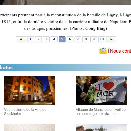
icipants prennent part à la reconstitution de la bataille de Ligny, à Lig
n 1815, et fut la dernière victoire dans la carrière militaire de Napoléon
des troupes prussiennes. (Photo : Gong Bing)
1
2
3
4
5
6
7
8
9
10
Vue nocturne de la ville de
Attaque de Manchester : veillée
Stockholm
en hommage aux victimes