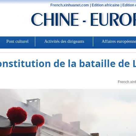
onstitution de la bataille de 
French.xin