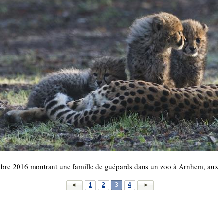
mbre 2016 montrant une famille de guépards dans un zoo à Arnhem, au
1
2
3
4