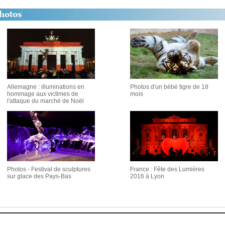
Allemagne : illuminations en
Photos d'un bébé tigre de 18
hommage aux victimes de
mois
l'attaque du marché de Noël
Photos - Festival de sculptures
France : Fête des Lumières
sur glace des Pays-Bas
2016 à Lyon