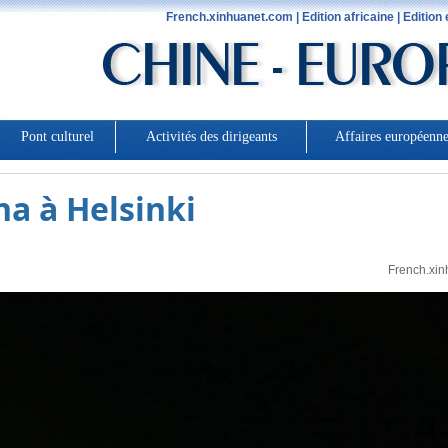
na à Helsinki
French.xin