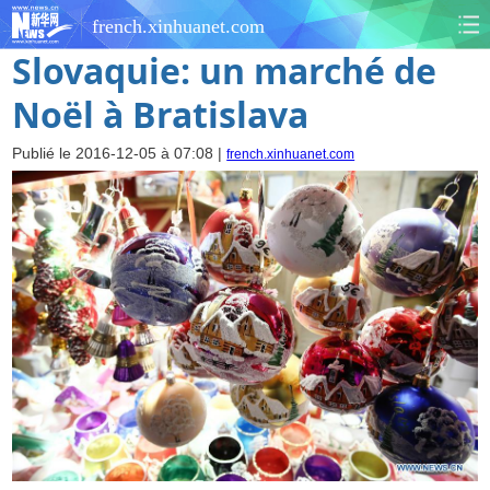
french.xinhuanet.com
Slovaquie: un marché de
Noël à Bratislava
Publié le 2016-12-05 à 07:08 |
french.xinhuanet.com