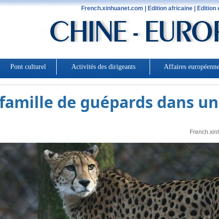
 famille de guépards dans u
French.xin