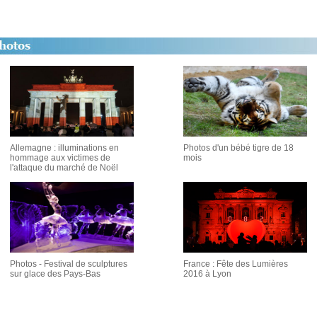
Allemagne : illuminations en
Photos d'un bébé tigre de 18
hommage aux victimes de
mois
l'attaque du marché de Noël
Photos - Festival de sculptures
France : Fête des Lumières
sur glace des Pays-Bas
2016 à Lyon