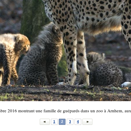
mbre 2016 montrant une famille de guépards dans un zoo à Arnhem, au
1
2
3
4