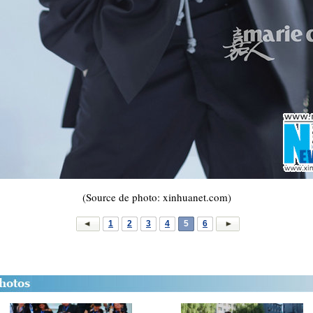
(Source de photo: xinhuanet.com)
1
2
3
4
5
6