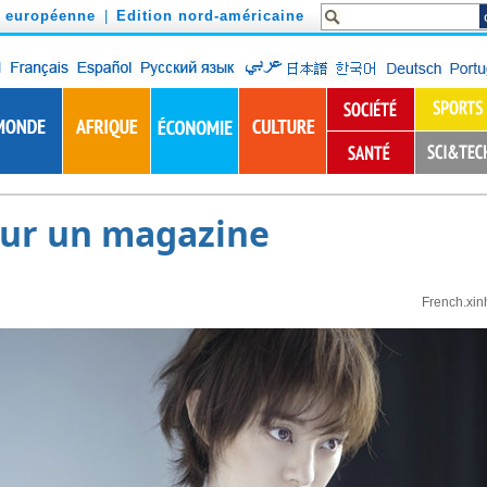
n européenne
|
Edition nord-américaine
our un magazine
French.xin