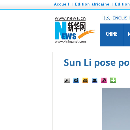
')
Accueil
|
Edition africaine
|
Editio
Sun Li pose p